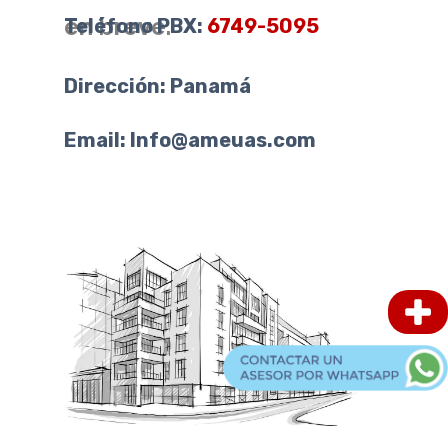
en breve.
Teléfono PBX:
6749-5095
Dirección: Panamá
Email:
Info@ameuas.com